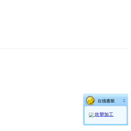
×
吹塑加工