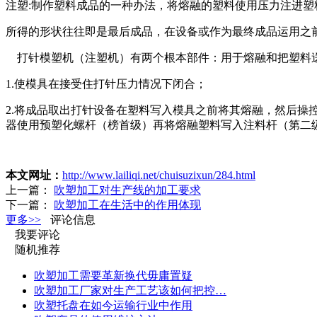
注塑:制作塑料成品的一种办法，将熔融的塑料使用压力注进
所得的形状往往即是最后成品，在设备或作为最终成品运用之
打针模塑机（注塑机）有两个根本部件：用于熔融和把塑料
1.使模具在接受住打针压力情况下闭合；
2.将成品取出打针设备在塑料写入模具之前将其熔融，然后
器使用预塑化螺杆（榜首级）再将熔融塑料写入注料杆（第二
本文网址：
http://www.lailiqi.net/chuisuzixun/284.html
上一篇：
吹塑加工对生产线的加工要求
下一篇：
吹塑加工在生活中的作用体现
更多>>
评论信息
我要评论
随机推荐
吹塑加工需要革新换代毋庸置疑
吹塑加工厂家对生产工艺该如何把控…
吹塑托盘在如今运输行业中作用