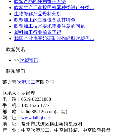
吹塑产品的使用维护方法
吹塑生产厂家按照机器种类进行分类…
生物降解产品母料分析
吹塑加工的主要设备及其特色
吹塑加工技术要求需要注意的问题
塑料加工行业前景了得
我国企业也开始研制制作轻型吹塑代…
吹塑资讯
>>
吹塑资讯
联系我们
莱力奇
吹塑加工
有限公司
联系人：罗经理
电 话：0519-82231888
手 机：135 1526 1777
邮 箱：lailiqi88#126.com(#=@)
网 址：
www.lailiqi.net
地 址：常州市武进区横山桥镇星辰村
产 业：中空吹塑加工、中空周转箱、中空吹塑托盘