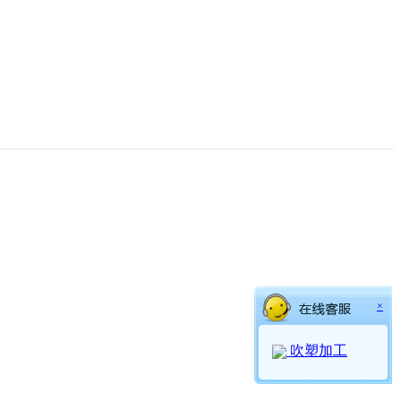
×
吹塑加工