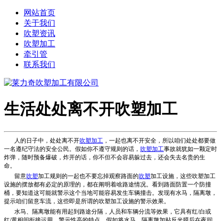
网站首页
关于我们
吹塑资讯
吹塑加工
牵引管
联系我们
生活处处离不开吹塑加工
人的日子中，处处离不开
吹塑加工
，一起也离不开安全，所以咱们处处都要做
一名遵纪守法的安全公民。假如你不遵守规则的话，
吹塑加工
事故就犹如一颗定时
炸弹，随时预备爆破，炸开的话，你不但不会容易躲过去，还会失去名贵的生
命。
留意
吹塑
加工规则的一起也不要忘掉观察路面的
吹塑
加工设施，这些吹塑加工
设施的摆放都有必定的原理的，都在阐明着啥路途情况。看到路面防置一个防撞
桶，要知道这可能就警示这个当地可能容易发生车辆撞击。发现有水马，隔离墩，
提示咱们留意车流，这些即是所谓的吹塑加工设施的警示效果。
水马、隔离墩能有用起到路途分隔，人员和车辆分流等效果，它具有红/白或
红/黄相间衔接运用，警示性高的特点，假如将水马、隔离墩加贴反光膜后在夜间