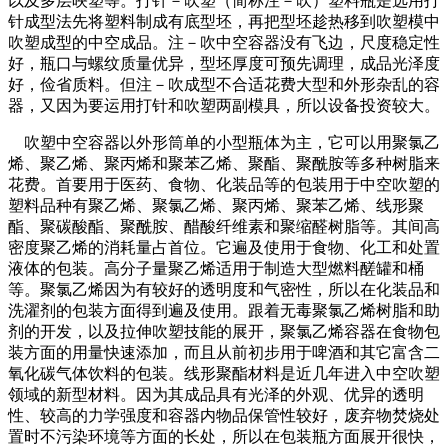
以及多层映塑等。打针－吹塑（简称注－吹）塑料瓶是选用打
针成型法先将塑料制成有底型坯，再把型坯趁热移到吹塑模中
吹塑成型的中空成品。注－吹中空容器没有飞边，尺度稳定性
好，瓶口与螺纹质量优异，型坯厚度可预先调理，成品光泽度
好，俭省质料。但注－吹成型不合适花费大型和外形杂乱的容
器，又因为要运用打针和吹塑两副模具，所以设备投资较大。
吹塑中空容器以外形筒单的小型瓶体为主，它可以用聚氯乙
烯、聚乙烯、聚丙烯和聚苯乙烯、聚酯、聚酰胺等多种树脂来
花费。首要用于医药、食物、化装品等的包装用于中空吹塑的
塑料品种有聚乙烯、聚氯乙烯、聚丙烯、聚苯乙烯、线形聚
酯、聚碳酸酯、聚酰胺、醋酸纤维素和聚缩醛树脂等。其间高
密度聚乙烯的消耗量占首位。它遍及使用于食物、化工和处置
液体的包装。高分子量聚乙烯适用于制造大型燃料醝罐和桶
等。聚氯乙烯因为有较好的透明度和气密性，所以在化装品和
洗濯剂的包装方面得到遍及使用。跟着无毒聚氯乙烯树脂和助
剂的开发，以及拉伸吹塑技能的展开，聚氯乙烯容器在食物包
装方面的用量快速添加，而且从前初步用于啤酒和其它富含二
氧化碳气体饮料的包装。线形聚酯材料是近几年进入中空吹塑
领域的新型材料。因为其成品具有光泽的外观、优异的透明
性、较高的力学强度和容器内物品保管性较好，废弃物焚烧处
置时不污染环境等方面的长处，所以在包装瓶方面展开很快，