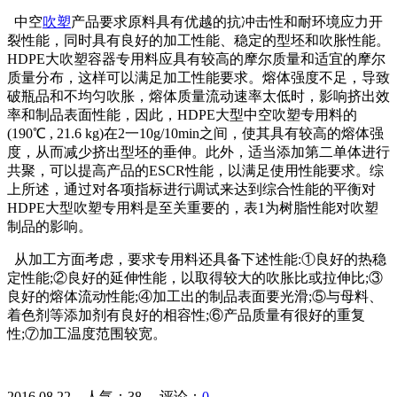
中空
吹塑
产品要求原料具有优越的抗冲击性和耐环境应力开
裂性能，同时具有良好的加工性能、稳定的型坯和吹胀性能。
HDPE大吹塑容器专用料应具有较高的摩尔质量和适宜的摩尔
质量分布，这样可以满足加工性能要求。熔体强度不足，导致
破瓶品和不均匀吹胀，熔体质量流动速率太低时，影响挤出效
率和制品表面性能，因此，HDPE大型中空吹塑专用料的
(190℃ , 21.6 kg)在2一10g/10min之间，使其具有较高的熔体强
度，从而减少挤出型坯的垂伸。此外，适当添加第二单体进行
共聚，可以提高产品的ESCR性能，以满足使用性能要求。综
上所述，通过对各项指标进行调试来达到综合性能的平衡对
HDPE大型吹塑专用料是至关重要的，表1为树脂性能对吹塑
制品的影响。
从加工方面考虑，要求专用料还具备下述性能:①良好的热稳
定性能;②良好的延伸性能，以取得较大的吹胀比或拉伸比;③
良好的熔体流动性能;④加工出的制品表面要光滑;⑤与母料、
着色剂等添加剂有良好的相容性;⑥产品质量有很好的重复
性;⑦加工温度范围较宽。
2016.08.22 人气：
38
评论：
0