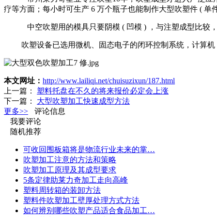
疗等方面；每小时可生产 6 万个瓶子也能制作大型吹塑件 ( 单件
中空吹塑用的模具只要阴模 ( 凹模 ) ，与注塑成型比较，设备
吹塑设备已选用微机、固态电子的闭环控制系统，计算机 CA
本文网址：
http://www.lailiqi.net/chuisuzixun/187.html
上一篇：
塑料托盘在不久的将来报价必定会上涨
下一篇：
大型吹塑加工快速成型方法
更多>>
评论信息
我要评论
随机推荐
可收回围板箱将是物流行业未来的掌…
吹塑加工注意的方法和策略
吹塑加工原理及其成型要求
5条定律助莱力奇加工走向高峰
塑料周转箱的装卸方法
塑料件吹塑加工壁厚处理方式方法
如何辨别哪些吹塑产品适合食品加工…