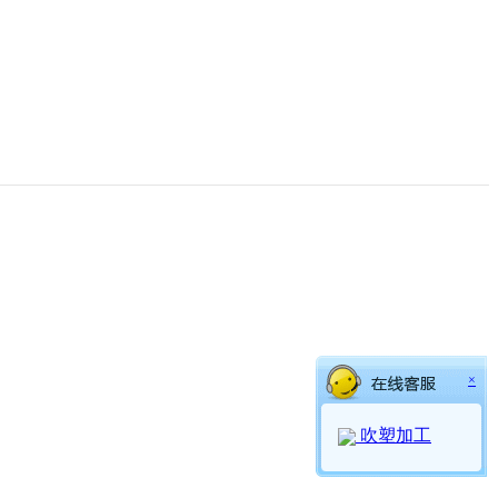
×
吹塑加工