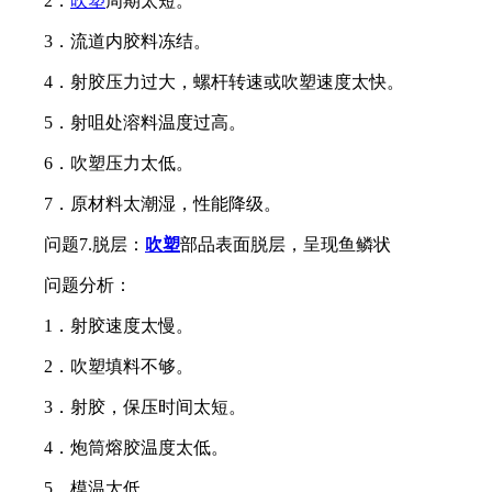
2．
吹塑
周期太短。
3．流道内胶料冻结。
4．射胶压力过大，螺杆转速或吹塑速度太快。
5．射咀处溶料温度过高。
6．吹塑压力太低。
7．原材料太潮湿，性能降级。
问题7.脱层：
吹塑
部品表面脱层，呈现鱼鳞状
问题分析：
1．射胶速度太慢。
2．吹塑填料不够。
3．射胶，保压时间太短。
4．炮筒熔胶温度太低。
5．模温太低。