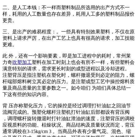
二、是人工本钱：不一样而塑料制品所选用的出产方式不一
样，耗用的人工数量也存在差异，耗用人工多的塑料制品报价
更贵。
三、是出产的难易程度：。一些具有特别效果塑料，不仅在原
资料上请求严厉，在出产工艺上也具有很高的请求，加工技能
更难。
此 外，还有一个影响要素，即是加工进程中的耗时，常州莱
力奇
吹塑加工
塑料在加工时刻上也会有所不一样，有些塑料会
满意特别的请求，需求更长时刻的成型进程以及冷却进程。
注塑背压是指注塑机在塑化时，螺杆撤退受到必定的阻力，螺
杆端部熔料树立其必定的压力。是注塑成型工艺中操控熔料质
量及商品质量的主要参数之一。如今咱们 为咱们具体总结一
下这有些的知识内容。
背 压亦称塑化压力，它的操控是经过调理打针油缸之回油节
流阀完成的。预塑化螺杆注塑机打针油缸后部都设有背压阀
，调理螺杆旋转撤退时打针油缸泄油的速度，注塑背压的调校
应视质料的功能、枯燥状况、商品结构及质量状况而定，背压
通常调校在3-15kg/cm 3 。当商品外表有少量气花、混色、缩