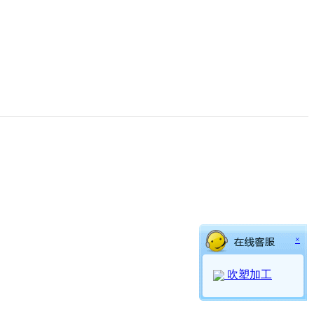
×
吹塑加工