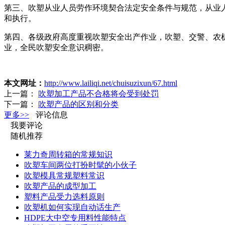
第三、吹塑从业人员劳作环境契合法定安全条件与规范，从业
和执行。
第四、各级政府高度重视吹塑安全出产作业，吹塑、交警、农
业，全民吹塑安全意识稠密。
本文网址：
http://www.lailiqi.net/chuisuzixun/67.html
上一篇：
吹塑加工产品不合格将会受到处罚
下一篇：
吹塑产品的区别和分类
更多>>
评论信息
我要评论
随机推荐
莱力奇周转箱的常规知识
吹塑车间两位打扮时髦的小伙子
吹塑模具常规塑料常识
吹塑产品的成型加工
塑料产品受力选料原则
吹塑机如何实现自动话生产
​HDPE大中空专用料性能特点