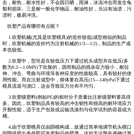
击，耐热，耐水性好，不会因日晒，雨淋，冰冻冲击而发生龟
裂和损坏。三是耐一般化学物品，耐油性好，当沾有油渍，污
渍时，极易冲洗。
吹塑产品有哪些有点呢？
1.吹塑机械(尤其是吹塑模具)的造价较低(成型相似的制品
时，吹塑机械的造价约为注射机械的1/3—1/2)，制品的生产成
本也较低。
2.吹塑中，型坯是在较低压力下通过机头成型并在低压(多
数为0.2—1.0MN)下吹胀的，因而制品的残余应力较小，耐拉
伸、冲击、弯曲与环境等各种应变的性能较高，具有较好的使
用性能。而在注射成型中，熔体要在高压(15—140yPa)下通过
模具流道与浇口，这会导致应力分布不均匀。
3.吹塑级塑料(例如PE)的相对分子质量比注射级塑料要高得
多。因此，吹塑制品具有较高的冲击韧性和很高的耐环境应力
开裂性能，适于生产包装或运输洗涤剂与化学试剂的容器或大
桶。
4.由于吹塑模具仅由阴模构成，故通过简单地调节机头模口
间隙或挤出条件即可改变制品的壁厚，这对无法预先准确计算