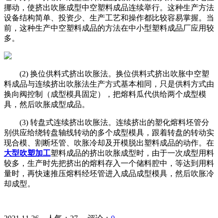
挪动，使挤出吹胀成型中空塑料成品连续举行。这种生产方法
设备结构简单、投资少、生产工艺和操作都比较容易掌握。当
前，这种生产中空塑料成品的方法在中小型塑料成品厂应用较
多。
(2) 换位供料式挤出吹胀法。换位供料式挤出吹胀中空塑
料成品与连续挤出吹胀法生产方式基本相同，只是供料方式由
换向阀控制（成型模具固定），把熔料瓜代供给两个成型模
具，然后吹胀成型成品。
(3) 转盘式连续挤出吹胀法。连续挤出的塑化熔料坯管分
别供应给绕转盘轴线转动的多个成型模具，跟着转盘的转动实
现合模、割断坯管、吹胀冷却及开模脱出塑料成品的动作。在
大型吹塑加工
塑料成品的挤出吹胀成型时，由于一次成型用料
较多，生产时先把挤出的熔料存入一个储料腔中，等达到用料
量时，再快速推压熔料经坯管进入成品成型模具，然后吹胀冷
却成型。