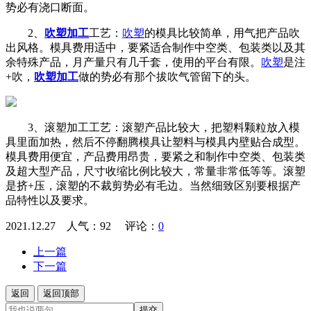
势必有浇口断面。
2、
吹塑加工
工艺：
吹塑
的模具比较简单，用气把产品吹
出风格。模具费用适中，要紧适合制作中空类、包装类以及其
余特殊产品，月产量只有几千套，使用的平台有限。
吹塑
是注
+吹，
吹塑加工
做的势必有那个拔吹气管留下的头。
3、滚塑加工工艺：滚塑产品比较大，把塑料颗粒放入模
具里面加热，然后不停翻腾模具让塑料与模具内壁贴合成型。
模具费用便宜，产品费用昂贵，要紧之和制作中空类、包装类
及超大型产品，尺寸收缩比例比较大，常量非常低等等。滚塑
是挤+压，滚塑的不裁剪势必有毛边。当然细致区别要根据产
品特性以及要求。
2021.12.27 人气：
92
评论：
0
上一篇
下一篇
返回
返回顶部
提交